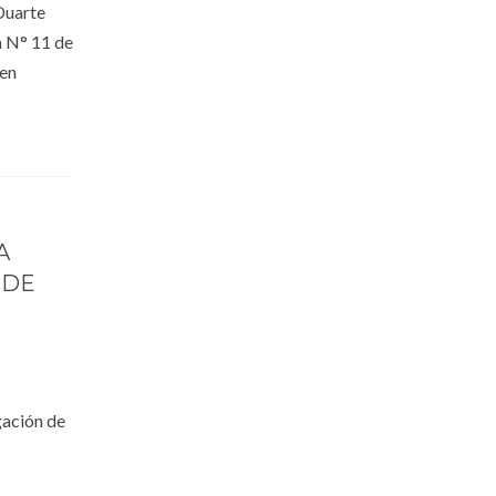
 Duarte
a N° 11 de
 en
A
 DE
gación de