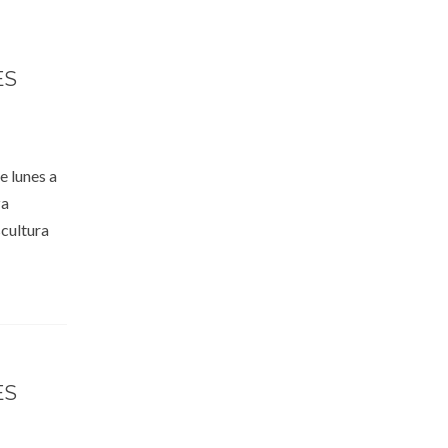
ES
e lunes a
za
cultura
ES