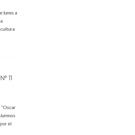
e lunes a
za
cultura
° 11
o “Oscar
 Alumnos
por el