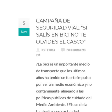
CAMPAÑA DE
5
SEGURIDAD VIAL: “SI
Nov
SALÍS EN BICI NO TE
OLVIDES EL CASCO”
By Prensa
No comments
yet
?La bici es un importante medio
de transporte que los últimos
años ha tenido un fuerte impulso
por ser un medio económico y no
contaminante, alineado a las
políticas públicas de cuidado del
Medio Ambiente. ?El uso de la
bici invita a una actividad