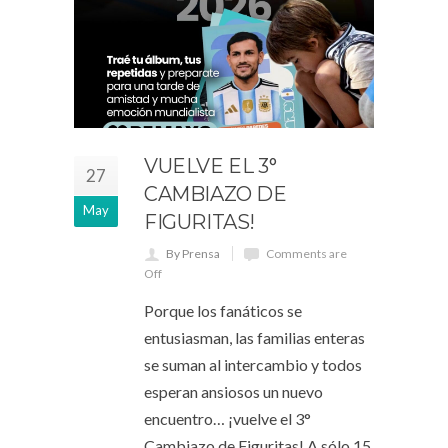
VUELVE EL 3°
27
CAMBIAZO DE
May
FIGURITAS!
By Prensa
Comments are
Off
Porque los fanáticos se
entusiasman, las familias enteras
se suman al intercambio y todos
esperan ansiosos un nuevo
encuentro… ¡vuelve el 3°
Cambiazo de Figuritas! A sólo 15