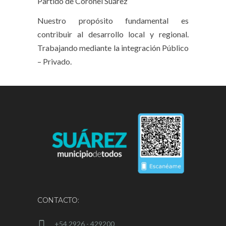
Partido de Coronel Suárez
Nuestro propósito fundamental es
contribuir al desarrollo local y regional.
Trabajando mediante la integración Público
– Privado.
CONTACTO:
+54 2926 - 429200