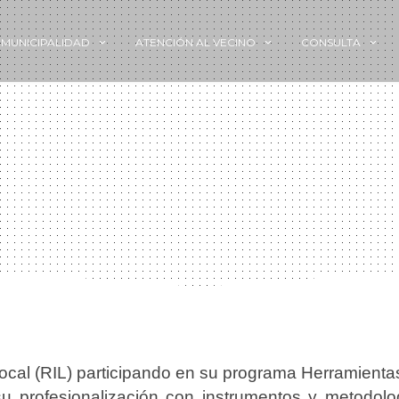
MUNICIPALIDAD
ATENCIÓN AL VECINO
CONSULTA
cal (RIL) participando en su programa Herramientas
u profesionalización con instrumentos y metodolog