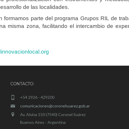
esarrollo de las localidades.
n formamos parte del programa Grupos RIL de traba
na misma zona, facilitando el intercambio de exp
nnovacionlocal.org
CONTACTO:
+54 2926 - 429200
comunicaciones@coronelsuarez.gob.ar
Av. Alsina 150 (7540) Coronel Suárez
Buenos Aires - Argentina