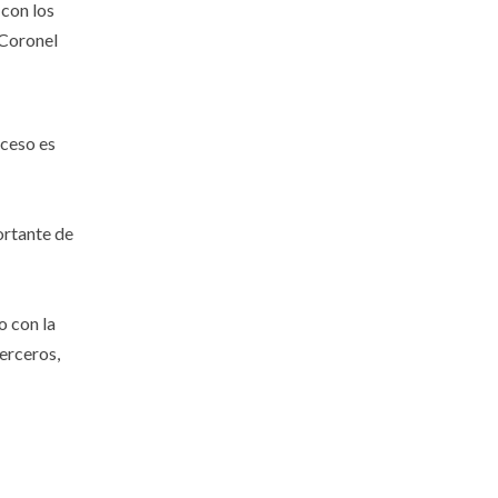
 con los
 Coronel
oceso es
ortante de
o con la
erceros,