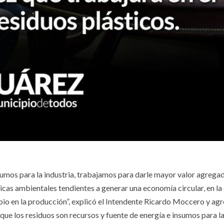
sumos para la industria, trabajamos para darle mayor valor agregad
cas ambientales tendientes a generar una economía circular, en la 
bio en la producción”, explicó el Intendente Ricardo Moccero y agr
 que los residuos son recursos y fuente de energía e insumos para la