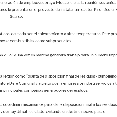
 generación de empleo», subrayó Moccero tras la reunión sostenida
es le presentaron el proyecto de instalar un reactor Pirolítico en
Suarez.⠀
⠀
ásticos, causada por el calentamiento a altas temperaturas. Este pr
 generar combustibles como subproductos. ⠀
Juan Zilio” y una vez en marcha generará trabajo para un número imp
 la región como “planta de disposición final de residuos» cumpliend
ntó el Jefe Comunal y agregó que la empresa brindará servicios a t
as principales compañías generadores de residuos. ⠀
rá coordinar mecanismos para darle disposición final a los residuos
y de muy difícil reciclado, evitando un destino nocivo para el