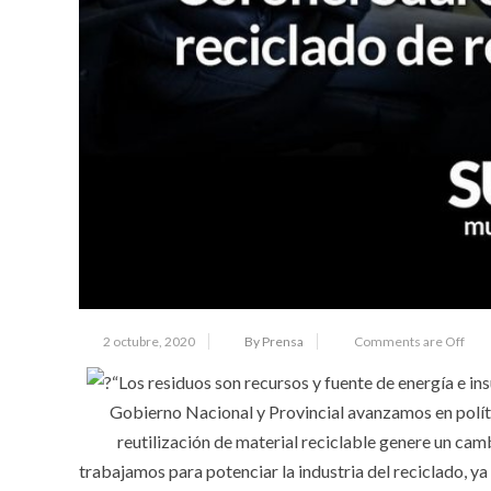
2 octubre, 2020
By Prensa
Comments are Off
“Los residuos son recursos y fuente de energía e in
Gobierno Nacional y Provincial avanzamos en políti
reutilización de material reciclable genere un cam
trabajamos para potenciar la industria del reciclado, ya