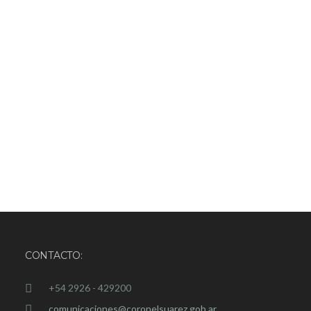
CONTACTO:
+54 2926 - 429200
comunicaciones@coronelsuarez.gob.ar