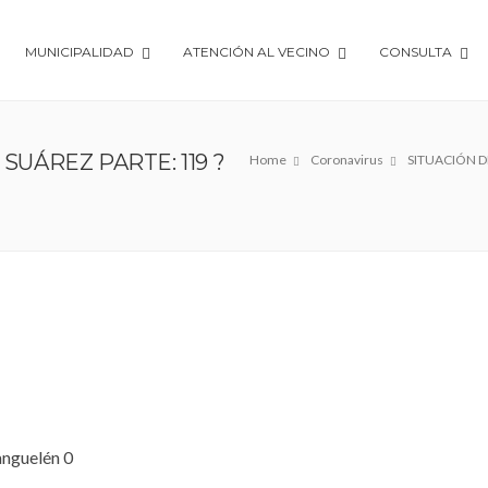
MUNICIPALIDAD
ATENCIÓN AL VECINO
CONSULTA
SUÁREZ PARTE: 119 ?
Home
Coronavirus
SITUACIÓN D
nguelén 0