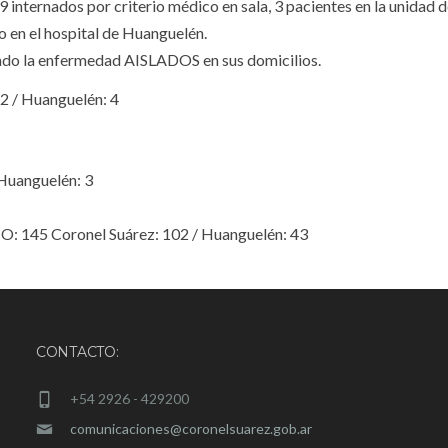
nternados por criterio médico en sala, 3 pacientes en la unidad d
o en el hospital de Huanguelén.
ndo la enfermedad AISLADOS en sus domicilios.
 / Huanguelén: 4
Huanguelén: 3
 145 Coronel Suárez: 102 / Huanguelén: 43
CONTACTO:
+54 2926 - 429200
comunicaciones@coronelsuarez.gob.ar