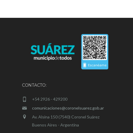
CONTACTO:
+54 2926 - 429200
comunicaciones@coronelsuarez.gob.ar
Av. Alsina 150 (7540) Coronel Suárez
Buenos Aires - Argentina