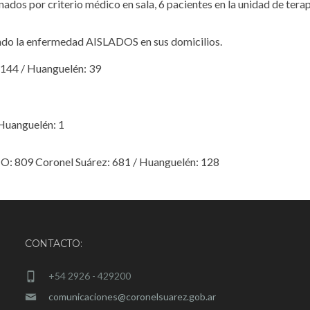
dos por criterio médico en sala, 6 pacientes en la unidad de tera
ndo la enfermedad AISLADOS en sus domicilios.
44 / Huanguelén: 39
Huanguelén: 1
 809 Coronel Suárez: 681 / Huanguelén: 128
CONTACTO:
+54 2926 - 429200
comunicaciones@coronelsuarez.gob.ar