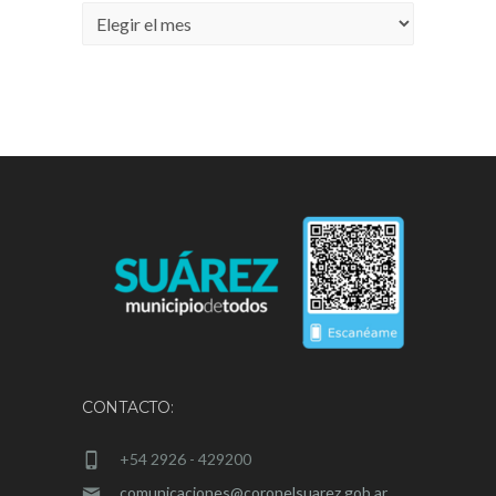
Archivos
CONTACTO:
+54 2926 - 429200
comunicaciones@coronelsuarez.gob.ar