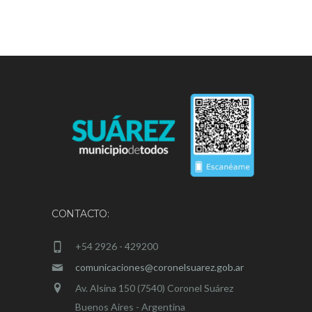
CONTACTO:
+54 2926 - 429200
comunicaciones@coronelsuarez.gob.ar
Av. Alsina 150 (7540) Coronel Suárez
Buenos Aires - Argentina