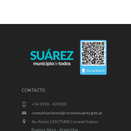
CONTACTO:
+54 2926 - 429200
comunicaciones@coronelsuarez.gob.ar
Av. Alsina 150 (7540) Coronel Suárez
Buenos Aires - Argentina