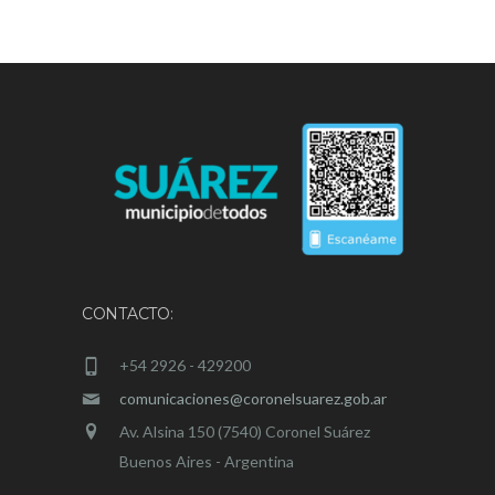
CONTACTO:
+54 2926 - 429200
comunicaciones@coronelsuarez.gob.ar
Av. Alsina 150 (7540) Coronel Suárez
Buenos Aires - Argentina