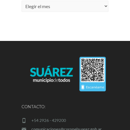
Archivos
CONTACTO:
+54 2926 - 429200
comunicaciones@coronelsuarez.gob.ar