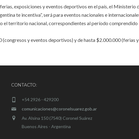
erias, exposiciones y eventos deportivos en el país, el Ministerio 
ntina te incentiva”, será para eventos nacionales e internacionales
 el territorio nacional, correspondientes al período comprendido 
 (congresos y eventos deportivos) y de hasta $2.000.000 (ferias y
CONTACTO:
+54 2926 - 429200
comunicaciones@coronelsuarez.gob.ar
Av. Alsina 150 (7540) Coronel Suárez
Buenos Aires - Argentina