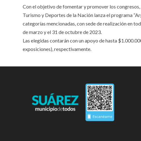
Con el objetivo de fomentar y promover los congresos, f
Turismo y Deportes de la Nación lanza el programa “Arge
categorías mencionadas, con sede de realización en todo
de marzo y el 31 de octubre de 2023.
Las elegidas contarán con un apoyo de hasta $1.000.000
exposiciones), respectivamente.