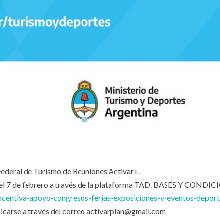
 Federal de Turismo de Reuniones Activar+.
ta el 7 de febrero a través de la plataforma TAD. BASES Y CONDI
-incentiva-apoyo-congresos-ferias-exposiciones-y-eventos-deport
icarse a través del correo activarplan@gmail.com