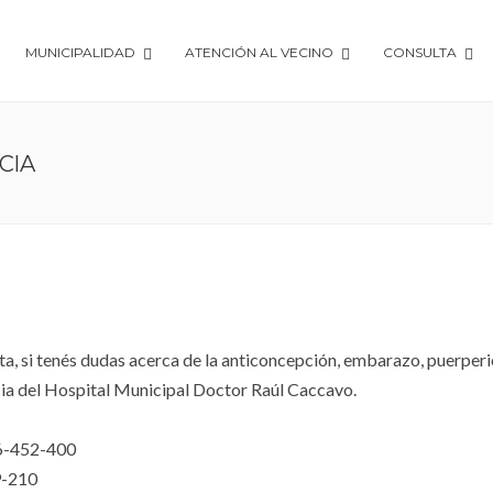
MUNICIPALIDAD
ATENCIÓN AL VECINO
CONSULTA
CIA
ta, si tenés dudas acerca de la anticoncepción, embarazo, puerperi
icia del Hospital Municipal Doctor Raúl Caccavo.
26-452-400⠀
19-210⠀