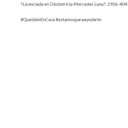
?Licenciada en Obstetricia Mercedes Luna?: 2926-40
⠀
#QuedateEnCasa
#estamosparaayudarte