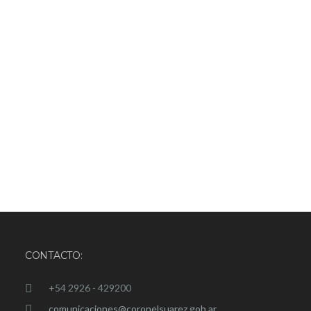
CONTACTO:
+54 2926 - 429200
comunicaciones@coronelsuarez.gob.ar