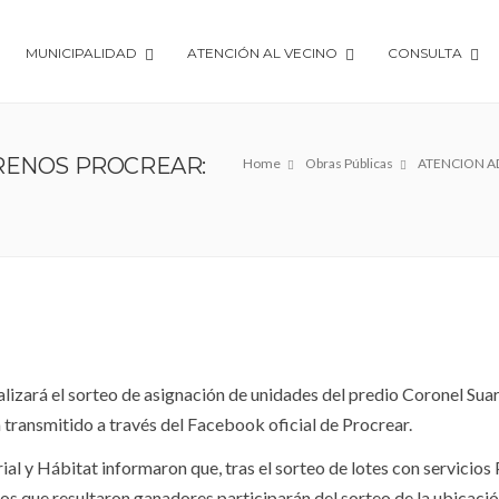
MUNICIPALIDAD
ATENCIÓN AL VECINO
CONSULTA
RENOS PROCREAR:
Home
Obras Públicas
ATENCION A
alizará el sorteo de asignación de unidades del predio Coronel Sua
 transmitido a través del Facebook oficial de Procrear.
rial y Hábitat informaron que, tras el sorteo de lotes con servicios
nos que resultaron ganadores participarán del sorteo de la ubicació