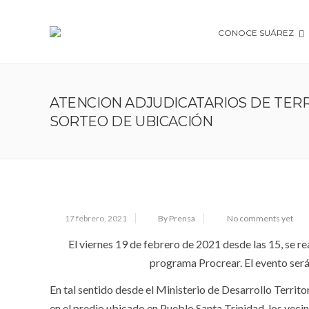
CONOCE SUÁREZ
ATENCION ADJUDICATARIOS DE TER
SORTEO DE UBICACIÓN
17 febrero, 2021
By Prensa
No comments yet
El viernes 19 de febrero de 2021 desde las 15, se re
programa Procrear. El evento será
En tal sentido desde el Ministerio de Desarrollo Territo
en el predio ubicado en Pueblo Santa Trinidad, los veci