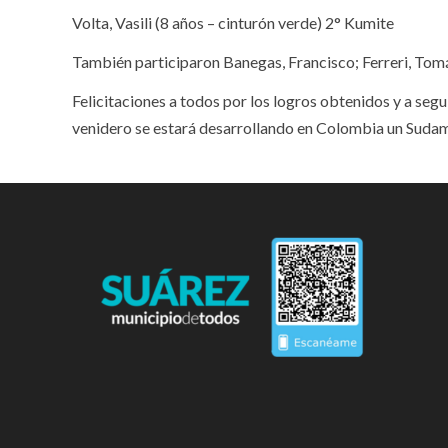
Volta, Vasili (8 años – cinturón verde) 2° Kumite
También participaron Banegas, Francisco; Ferreri, Tomás;
Felicitaciones a todos por los logros obtenidos y a seg
venidero se estará desarrollando en Colombia un Suda