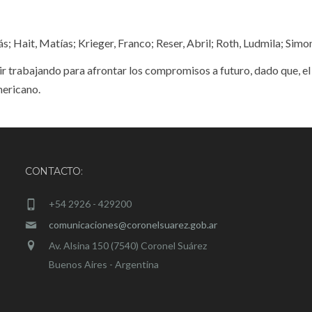
 Hait, Matías; Krieger, Franco; Reser, Abril; Roth, Ludmila; Simon,
uir trabajando para afrontar los compromisos a futuro, dado que, el
mericano.
CONTACTO:
+54 2926 - 429200
comunicaciones@coronelsuarez.gob.ar
Av. Alsina 150 (7540) Coronel Suárez
Buenos Aires - Argentina