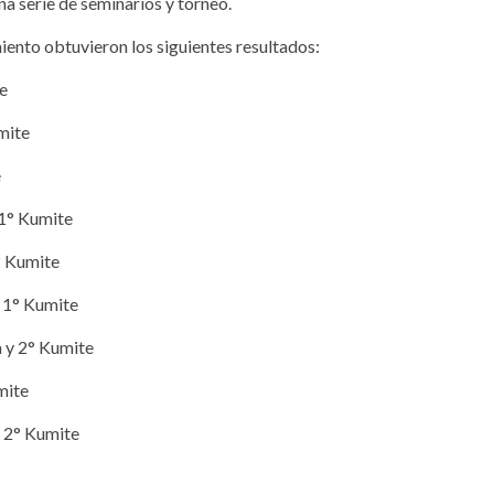
a serie de seminarios y torneo.
ento obtuvieron los siguientes resultados:
te
umite
e
 1° Kumite
° Kumite
y 1° Kumite
a y 2° Kumite
mite
y 2° Kumite