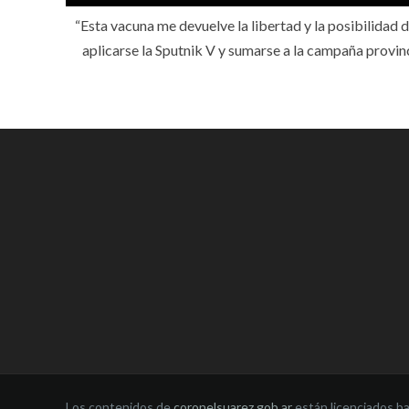
“Esta vacuna me devuelve la libertad y la posibilidad d
aplicarse la Sputnik V y sumarse a la campaña provin
Los contenidos de
coronelsuarez.gob.ar
están licenciados b