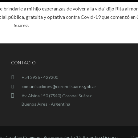
e brindarle a mi hijo esperanzas de volver a la vida” dijo Rita al m
cial, pública, gratuita y optativa contra Covid-19 que comenzó en
Suárez.
CONTACTO:
+54 2926 - 429200
comunicaciones@coronelsuarez.gob.ar
Av. Alsina 150 (7540) Coronel Suárez
Buenos Aires - Argentina
ajo
Creative Commons Reconocimiento 2.5 Argentina License
Des