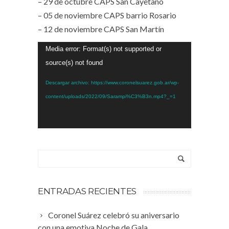
– 29 de octubre CAPS San Cayetano
– 05 de noviembre CAPS barrio Rosario
– 12 de noviembre CAPS San Martín
Reproductor
Media error: Format(s) not supported or
de
source(s) not found
vídeo
Descargar archivo: https://www.coronelsuarez.gob.ar/wp-
content/uploads/2022/09/Sarampi%C3%B3n.mp4?_=1
ENTRADAS RECIENTES
Coronel Suárez celebró su aniversario
con una emotiva Noche de Gala