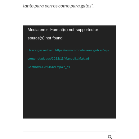
tanto para perros como para gatos
”.
Reproductor
Media error: Format(s) not supported or
de
source(s) not found
vídeo
Descargar archivo: https://www.coronelsuarez.gob.ar/wp-
content/uploads/2022/11/ManuelitaMaluad-
Castram%C3%B3vil.mp4?_=1