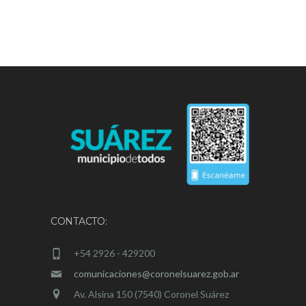
CONTACTO:
+54 2926 - 429200
comunicaciones@coronelsuarez.gob.ar
Av. Alsina 150 (7540) Coronel Suárez