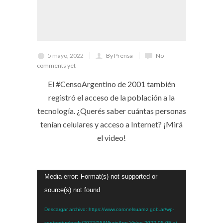
5 mayo, 2022
By Prensa
No
comments yet
El #CensoArgentino de 2001 también
registró el acceso de la población a la
tecnología. ¿Querés saber cuántas personas
tenían celulares y acceso a Internet? ¡Mirá
el video!
Reproductor
Media error: Format(s) not supported or
de
source(s) not found
vídeo
Descargar archivo: https://www.coronelsuarez.gob.ar/wp-
content/uploads/2022/05/WhatsApp-Video-2022-05-05-at-