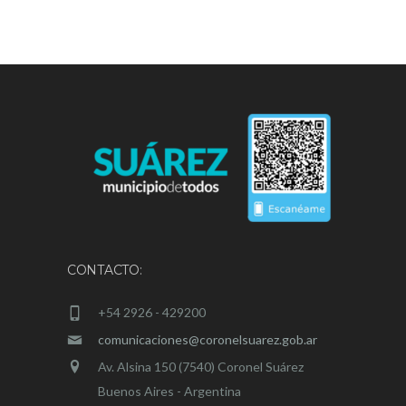
CONTACTO:
+54 2926 - 429200
comunicaciones@coronelsuarez.gob.ar
Av. Alsina 150 (7540) Coronel Suárez
Buenos Aires - Argentina