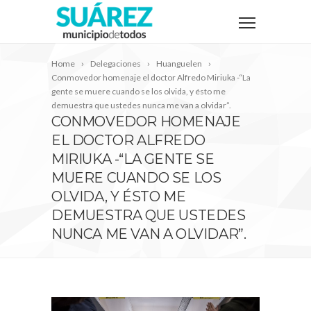
Home
Delegaciones
Huanguelen
Conmovedor homenaje el doctor Alfredo Miriuka -“La
gente se muere cuando se los olvida, y ésto me
demuestra que ustedes nunca me van a olvidar”.
CONMOVEDOR HOMENAJE
EL DOCTOR ALFREDO
MIRIUKA -“LA GENTE SE
MUERE CUANDO SE LOS
OLVIDA, Y ÉSTO ME
DEMUESTRA QUE USTEDES
NUNCA ME VAN A OLVIDAR”.