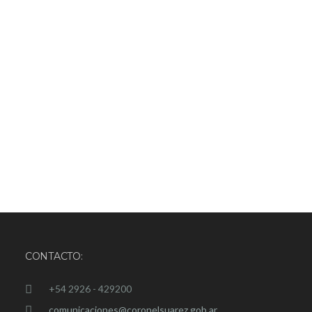
CONTACTO:
+54 2926 - 429200
comunicaciones@coronelsuarez.gob.ar