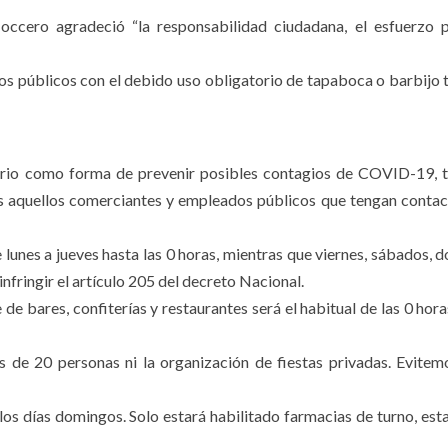
occero agradeció “la responsabilidad ciudadana, el esfuerzo 
cios públicos con el debido uso obligatorio de tapaboca o barbijo 
ario como forma de prevenir posibles contagios de COVID-19, 
dos aquellos comerciantes y empleados públicos que tengan contac
e lunes a jueves hasta las 0 horas, mientras que viernes, sábados, 
infringir el artículo 205 del decreto Nacional.
re de bares, confiterías y restaurantes será el habitual de las 0 hor
 de 20 personas ni la organización de fiestas privadas. Evitem
los días domingos. Solo estará habilitado farmacias de turno, est