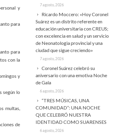
7 agosto, 2026
personal y
Ricardo Moccero: «Hoy Coronel
Suárez es un distrito referente en
tanto para
educación universitaria con CREUS;
con excelencia en salud y un servicio
de Neonatologia provincial y una
ciudad que sigue creciendo»
tanto para
7 agosto, 2026
tos con la
Coronel Suárez celebró su
aniversario con una emotiva Noche
domingos y
de Gala
6 agosto, 2026
as según lo
“TRES MÚSICAS, UNA
COMUNIDAD”: UNA NOCHE
os multas,
QUE CELEBRÓ NUESTRA
IDENTIDAD COMO SUARENSES
aciones de
6 agosto, 2026