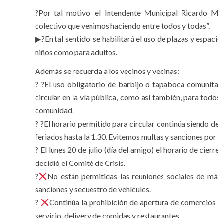
?Por tal motivo, el Intendente Municipal Ricardo M
colectivo que venimos haciendo entre todos y todas”.
▶?En tal sentido, se habilitará el uso de plazas y espa
niños como para adultos.
Además se recuerda a los vecinos y vecinas:
? ?El uso obligatorio de barbijo o tapaboca comunit
circular en la vía pública, como así también, para to
comunidad.
? ?El horario permitido para circular continúa siendo d
feriados hasta la 1.30. Evitemos multas y sanciones por 
? El lunes 20 de julio (día del amigo) el horario de cier
decidió el Comité de Crisis.
?
No están permitidas las reuniones sociales de más
sanciones y secuestro de vehículos.
?
Continúa la prohibición de apertura de comercios 
servicio, delivery de comidas y restaurantes.