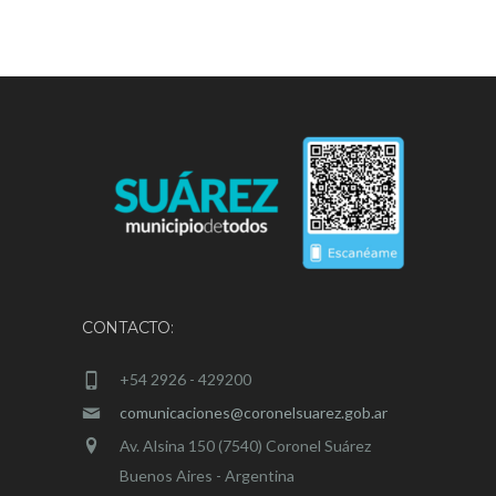
CONTACTO:
+54 2926 - 429200
comunicaciones@coronelsuarez.gob.ar
Av. Alsina 150 (7540) Coronel Suárez
Buenos Aires - Argentina