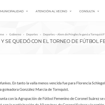
MUNICIPALIDAD
ATENCIÓN AL VECINO
CONSULTA
me
Gobierno
Deportes
Deportes – Alem de Pringles le ganó a Tornquist F
 Y SE QUEDÓ CON EL TORNEO DE FÚTBOL 
 Yunkes. En tanto la valla menos vencida fue para Florencia Schlege
la goleadora González Marcia de Tornquist.
unta con la Agrupación de Fútbol Femenino de Coronel Suárez se 
 con la participación de 10 equipos de Coronel Suárez y la región.