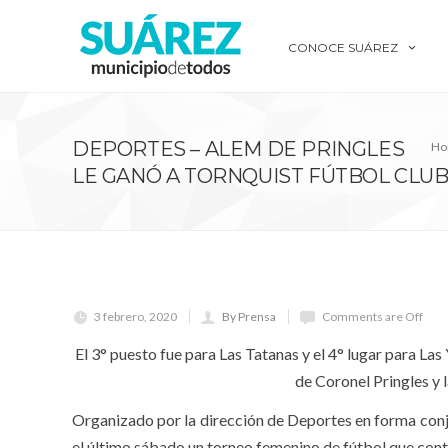
CONOCE SUÁREZ
DEPORTES – ALEM DE PRINGLES
Ho
LE GANÓ A TORNQUIST FÚTBOL CLUB
3 febrero, 2020
By Prensa
Comments are Off
El 3° puesto fue para Las Tatanas y el 4° lugar para Las
de Coronel Pringles y 
Organizado por la dirección de Deportes en forma conj
el último sábado un torneo femenino de fútbol que contó