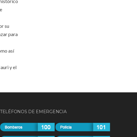
histórico
de
or su
nzar para
omo así
uri y el
TELÉFONOS DE EMERGENCIA