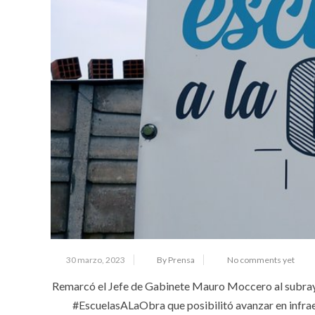
30 marzo, 2023
By Prensa
No comments yet
Remarcó el Jefe de Gabinete Mauro Moccero al subraya
#EscuelasALaObra que posibilitó avanzar en infraes