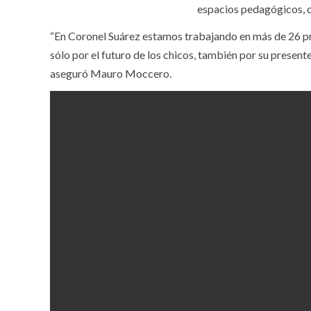
espacios pedagógicos, c
“En Coronel Suárez estamos trabajando en más de 26 pro
sólo por el futuro de los chicos, también por su presen
aseguró Mauro Moccero.