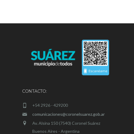
CONTACTO:
+54 2926 - 429200
comunicaciones@coronelsuarez.gob.ar
Av. Alsina 150 (7540) Coronel Suárez
Buenos Aires - Argentina