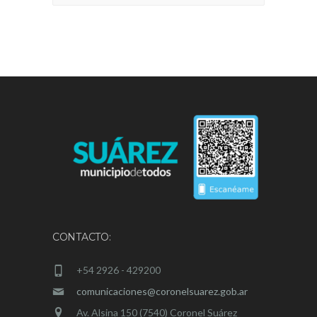
CONTACTO:
+54 2926 - 429200
comunicaciones@coronelsuarez.gob.ar
Av. Alsina 150 (7540) Coronel Suárez