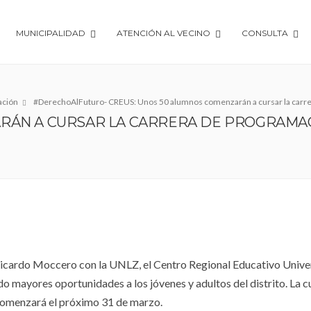
MUNICIPALIDAD
ATENCIÓN AL VECINO
CONSULTA
ación
#DerechoAlFuturo- CREUS: Unos 50 alumnos comenzarán a cursar la carre
RÁN A CURSAR LA CARRERA DE PROGRAMAC
Ricardo Moccero con la UNLZ, el Centro Regional Educativo Univer
o mayores oportunidades a los jóvenes y adultos del distrito. La 
comenzará el próximo 31 de marzo.