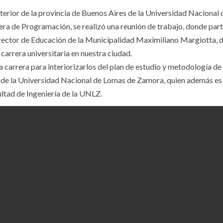
interior de la provincia de Buenos Aires de la Universidad Nacional
ra de Programación, se realizó una reunión de trabajo, donde part
ector de Educación de la Municipalidad Maximiliano Margiotta, 
carrera universitaria en nuestra ciudad.
la carrera para interiorizarlos del plan de estudio y metodología de
o de la Universidad Nacional de Lomas de Zamora, quien además es 
ltad de Ingeniería de la UNLZ.