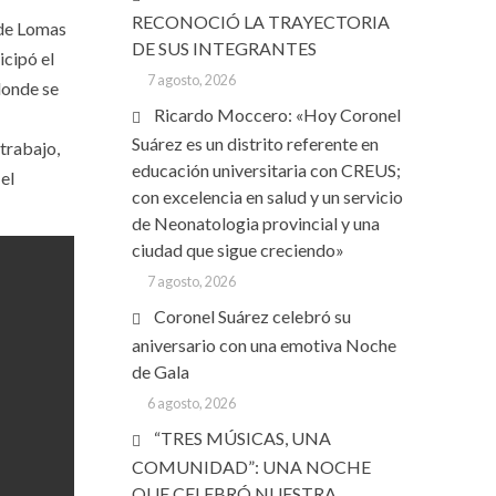
RECONOCIÓ LA TRAYECTORIA
 de Lomas
DE SUS INTEGRANTES
icipó el
7 agosto, 2026
donde se
Ricardo Moccero: «Hoy Coronel
Suárez es un distrito referente en
 trabajo,
educación universitaria con CREUS;
el
con excelencia en salud y un servicio
de Neonatologia provincial y una
ciudad que sigue creciendo»
7 agosto, 2026
Coronel Suárez celebró su
aniversario con una emotiva Noche
de Gala
6 agosto, 2026
“TRES MÚSICAS, UNA
COMUNIDAD”: UNA NOCHE
QUE CELEBRÓ NUESTRA