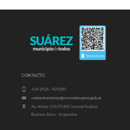
CONTACTO:
+54 2926 - 429200
comunicaciones@coronelsuarez.gob.ar
Av. Alsina 150 (7540) Coronel Suárez
Buenos Aires - Argentina