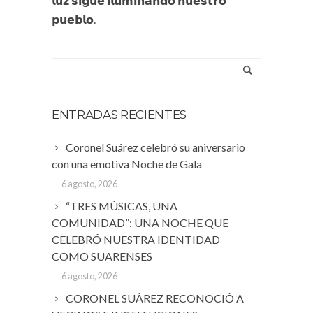
𝗹𝘂𝘇 𝘀𝗶𝗴𝘂𝗲 𝗶𝗹𝘂𝗺𝗶𝗻𝗮𝗻𝗱𝗼 𝗻𝘂𝗲𝘀𝘁𝗿𝗼
𝗽𝘂𝗲𝗯𝗹𝗼.
ENTRADAS RECIENTES
Coronel Suárez celebró su aniversario
con una emotiva Noche de Gala
6 agosto, 2026
“TRES MÚSICAS, UNA
COMUNIDAD”: UNA NOCHE QUE
CELEBRÓ NUESTRA IDENTIDAD
COMO SUARENSES
6 agosto, 2026
CORONEL SUÁREZ RECONOCIÓ A