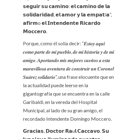
𝘀𝗲𝗴𝘂𝗶𝗿 𝘀𝘂 𝗰𝗮𝗺𝗶𝗻𝗼: 𝗲𝗹 𝗰𝗮𝗺𝗶𝗻𝗼 𝗱𝗲 𝗹𝗮
𝘀𝗼𝗹𝗶𝗱𝗮𝗿𝗶𝗱𝗮𝗱, 𝗲𝗹 𝗮𝗺𝗼𝗿 𝘆 𝗹𝗮 𝗲𝗺𝗽𝗮𝘁i𝗮”,
𝗮𝗳𝗶𝗿𝗺o 𝗲𝗹 𝗜𝗻𝘁𝗲𝗻𝗱𝗲𝗻𝘁𝗲 𝗥𝗶𝗰𝗮𝗿𝗱𝗼
𝗠𝗼𝗰𝗰𝗲𝗿𝗼.
Porque, como él solía decir: “𝑬𝒔𝒕𝒐𝒚 𝒂𝒒𝒖𝒊́
𝒄𝒐𝒎𝒐 𝒑𝒂𝒓𝒕𝒆 𝒅𝒆 𝒎𝒊 𝒑𝒖𝒆𝒃𝒍𝒐, 𝒅𝒆 𝒎𝒊 𝒉𝒊𝒔𝒕𝒐𝒓𝒊𝒂 𝒚 𝒅𝒆 𝒎𝒊
𝒂𝒎𝒊𝒈𝒐. 𝑨𝒑𝒐𝒓𝒕𝒂𝒏𝒅𝒐 𝒎𝒊𝒔 𝒎𝒆𝒋𝒐𝒓𝒆𝒔 𝒔𝒖𝒆𝒏̃𝒐𝒔 𝒂 𝒆𝒔𝒕𝒂
𝒎𝒂𝒓𝒂𝒗𝒊𝒍𝒍𝒐𝒔𝒂 𝒂𝒗𝒆𝒏𝒕𝒖𝒓𝒂 𝒅𝒆 𝒄𝒐𝒏𝒔𝒕𝒓𝒖𝒊𝒓 𝒖𝒏 𝑪𝒐𝒓𝒐𝒏𝒆𝒍
𝑺𝒖𝒂́𝒓𝒆𝒛 𝒔𝒐𝒍𝒊𝒅𝒂𝒓𝒊𝒐”, una frase elocuente que en
la actualidad puede leerse en la
gigantografía que se encuentra en la calle
Garibaldi, en la vereda del Hospital
Municipal, al lado de su gran amigo, el
recordado Intendente Domingo Moccero.
𝗚𝗿𝗮𝗰𝗶𝗮𝘀, 𝗗𝗼𝗰𝘁𝗼𝗿 𝗥𝗮u𝗹 𝗖𝗮𝗰𝗰𝗮𝘃𝗼. 𝗦𝘂