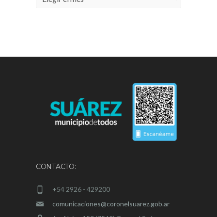
CONTACTO:
+54 2926 - 429200
comunicaciones@coronelsuarez.gob.ar