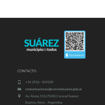
CONTACTO:
+54 2926 - 429200
comunicaciones@coronelsuarez.gob.ar
Av. Alsina 150 (7540) Coronel Suárez
Buenos Aires - Argentina