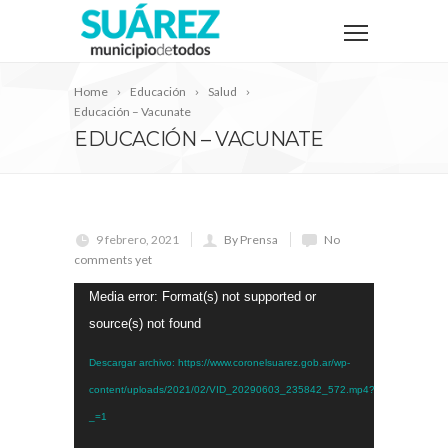
Home
Educación
Salud
Educación – Vacunate
EDUCACIÓN – VACUNATE
9 febrero, 2021
By Prensa
No
comments yet
Reproductor
Media error: Format(s) not supported or
de
source(s) not found
vídeo
Descargar archivo: https://www.coronelsuarez.gob.ar/wp-
content/uploads/2021/02/VID_20290603_235842_572.mp4?
_=1