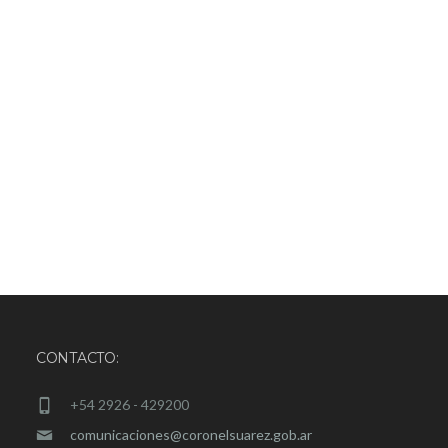
CONTACTO:
+54 2926 - 429200
comunicaciones@coronelsuarez.gob.ar