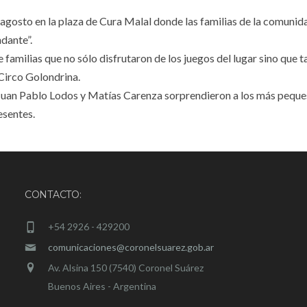
gosto en la plaza de Cura Malal donde las familias de la comunid
dante”.
familias que no sólo disfrutaron de los juegos del lugar sino que 
 Circo Golondrina.
 Juan Pablo Lodos y Matías Carenza sorprendieron a los más peque
esentes.
CONTACTO:
+54 2926 - 429200
comunicaciones@coronelsuarez.gob.ar
Av. Alsina 150 (7540) Coronel Suárez
Buenos Aires - Argentina