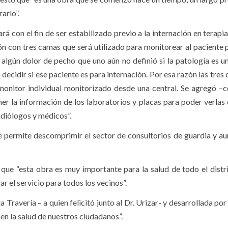
arlo”.
rá con el fin de ser estabilizado previo a la internación en terapia
ión con tres camas que será utilizado para monitorear al paciente 
 algún dolor de pecho que uno aún no definió si la patología es un
a decidir si ese paciente es para internación. Por esa razón las tre
onitor individual monitorizado desde una central. Se agregó –c
r la información de los laboratorios y placas para poder verlas
radiólogos y médicos”.
 permite descomprimir el sector de consultorios de guardia y a
ue “esta obra es muy importante para la salud de todo el distri
r el servicio para todos los vecinos”.
 Travería – a quien felicitó junto al Dr. Urizar- y desarrollada por
 en la salud de nuestros ciudadanos”.