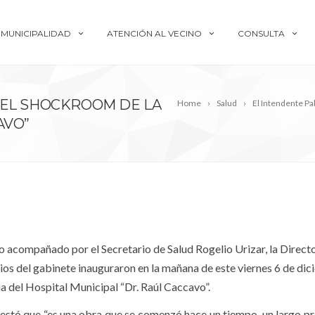
MUNICIPALIDAD
ATENCIÓN AL VECINO
CONSULTA
 EL SHOCKROOM DE LA
Home
Salud
El Intendente Pa
AVO”
o acompañado por el Secretario de Salud Rogelio Urizar, la Direct
ios del gabinete inauguraron en la mañana de este viernes 6 de dic
a del Hospital Municipal “Dr. Raúl Caccavo”.
festó que “es una obra que se comenzó hace un tiempo, un largo p