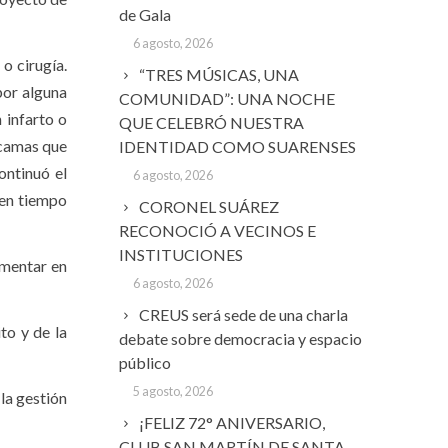
de Gala
6 agosto, 2026
 o cirugía.
“TRES MÚSICAS, UNA
por alguna
COMUNIDAD”: UNA NOCHE
 infarto o
QUE CELEBRÓ NUESTRA
s camas que
IDENTIDAD COMO SUARENSES
ontinuó el
6 agosto, 2026
 en tiempo
CORONEL SUÁREZ
RECONOCIÓ A VECINOS E
INSTITUCIONES
umentar en
6 agosto, 2026
CREUS será sede de una charla
to y de la
debate sobre democracia y espacio
público
5 agosto, 2026
 la gestión
¡FELIZ 72° ANIVERSARIO,
CLUB SAN MARTÍN DE SANTA