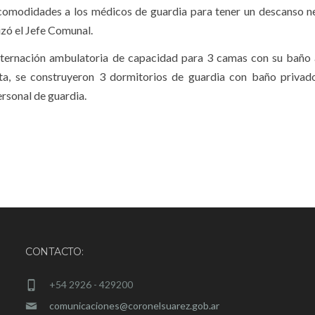
 comodidades a los médicos de guardia para tener un descanso n
lizó el Jefe Comunal.
nternación ambulatoria de capacidad para 3 camas con su baño
lta, se construyeron 3 dormitorios de guardia con baño privad
ersonal de guardia.
CONTACTO:
+54 2926 - 429200
comunicaciones@coronelsuarez.gob.ar