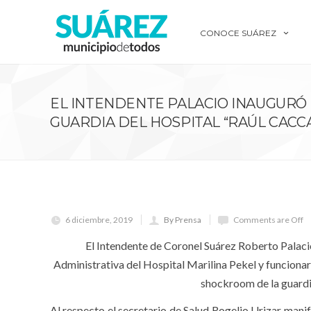
CONOCE SUÁREZ
EL INTENDENTE PALACIO INAUGURÓ
GUARDIA DEL HOSPITAL “RAÚL CACC
6 diciembre, 2019
By Prensa
Comments are Off
El Intendente de Coronel Suárez Roberto Palaci
Administrativa del Hospital Marilina Pekel y funcionar
shockroom de la guardi
Al respecto el secretario de Salud Rogelio Urizar mani