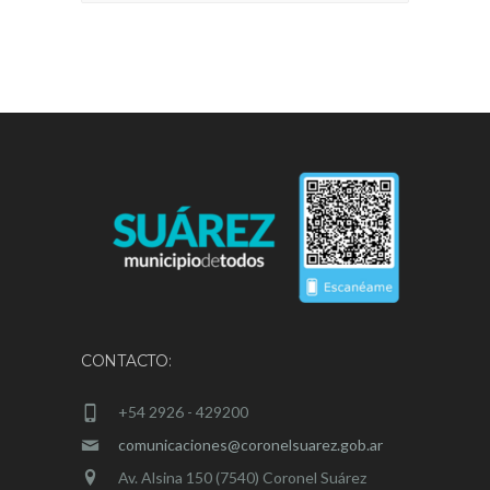
CONTACTO:
+54 2926 - 429200
comunicaciones@coronelsuarez.gob.ar
Av. Alsina 150 (7540) Coronel Suárez