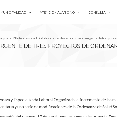
MUNICIPALIDAD
ATENCIÓN AL VECINO
CONSULTA
cipio
El Intendente solicitó a los concejales el tratamiento urgente de tres pr
URGENTE DE TRES PROYECTOS DE ORDENAN
ensiva y Especializada Laboral Organizada, el incremento de las mu
anitaria y una serie de modificaciones de la Ordenanza de Salud Sol
ediodía del viernes–17 de abril– con los concejales Alberto Fern