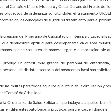
s por el Cambio y Mauro Moccero y Oscar Durand del Frente de T
res proyectos de ordenanza solicitándoles el tratamiento URG
romiso de los concejales de sugerir su tratamiento para el próxim
a creación del Programa de Capacitación Intensiva y Especializa
 que demuestren aptitud para desempeñarse en el área municip
humanos que se requieren de manera urgente e imprescindible at
 se produjo un déficit muy grande de personal de enfermería
 personal de distintos sectores del nosocomio local han solicitad
 las multas para todos aquellos que infrinjan la circulación y res
el Comité de Crisis local.
e la Ordenanza de Salud Solidaria, que incluye a aquellos benefi
s en diferentes patologías o prácticas quirúrgicas, en donde el 