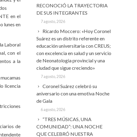
RECONOCIÓ LA TRAYECTORIA
odos
DE SUS INTEGRANTES
ENTE en el
7 agosto, 2026
o lunes en
Ricardo Moccero: «Hoy Coronel
Suárez es un distrito referente en
da Laboral
educación universitaria con CREUS;
al, con el
con excelencia en salud y un servicio
de Neonatologia provincial y una
entos a la
ciudad que sigue creciendo»
7 agosto, 2026
, mucamas
o licencia
Coronel Suárez celebró su
aniversario con una emotiva Noche
de Gala
tricciones
6 agosto, 2026
“TRES MÚSICAS, UNA
ciarios de
COMUNIDAD”: UNA NOCHE
QUE CELEBRÓ NUESTRA
Intendente