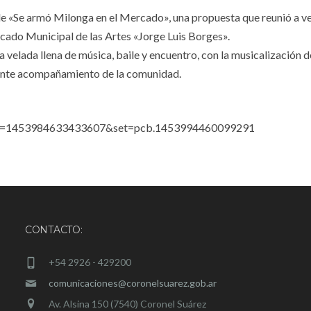
de «Se armó Milonga en el Mercado», una propuesta que reunió a ve
cado Municipal de las Artes «Jorge Luis Borges».
na velada llena de música, baile y encuentro, con la musicalización 
lente acompañamiento de la comunidad.
fbid=1453984633433607&set=pcb.1453994460099291
CONTACTO:
+54 2926 - 429200
comunicaciones@coronelsuarez.gob.ar
Av. Alsina 150 (7540) Coronel Suárez