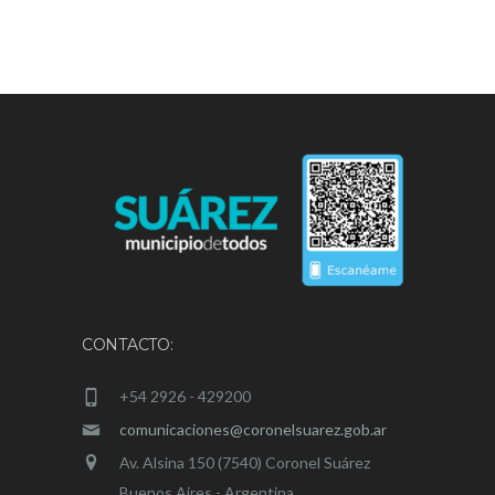
CONTACTO:
+54 2926 - 429200
comunicaciones@coronelsuarez.gob.ar
Av. Alsina 150 (7540) Coronel Suárez
Buenos Aires - Argentina