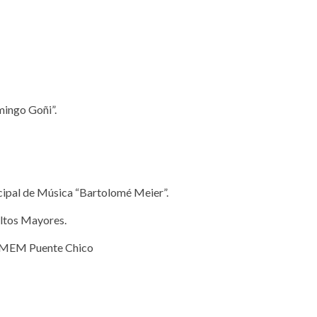
mingo Goñi”.
cipal de Música “Bartolomé Meier”.
ultos Mayores.
o AMEM Puente Chico