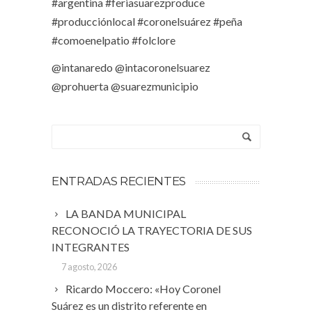
#argentina #feriasuarezproduce
#producciónlocal #coronelsuárez #peña
#comoenelpatio #folclore
@intanaredo @intacoronelsuarez
@prohuerta @suarezmunicipio
ENTRADAS RECIENTES
LA BANDA MUNICIPAL
RECONOCIÓ LA TRAYECTORIA DE SUS
INTEGRANTES
7 agosto, 2026
Ricardo Moccero: «Hoy Coronel
Suárez es un distrito referente en