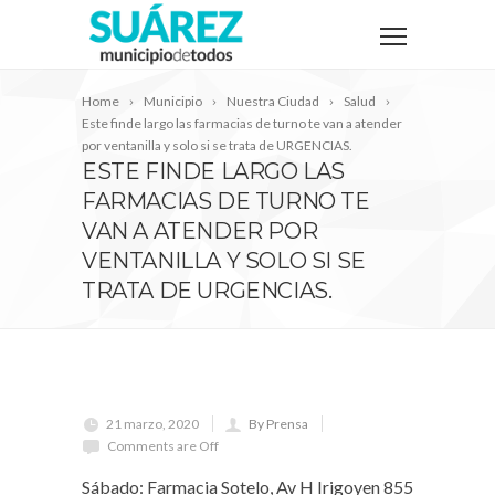
Home
Municipio
Nuestra Ciudad
Salud
Este finde largo las farmacias de turno te van a atender
por ventanilla y solo si se trata de URGENCIAS.
ESTE FINDE LARGO LAS
FARMACIAS DE TURNO TE
VAN A ATENDER POR
VENTANILLA Y SOLO SI SE
TRATA DE URGENCIAS.
21 marzo, 2020
By Prensa
Comments are Off
Sábado: Farmacia Sotelo, Av H Irigoyen 855